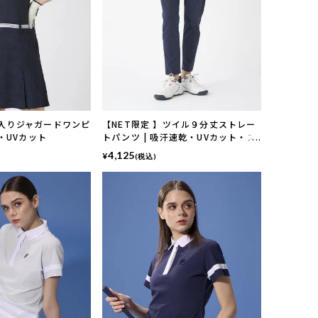
入りジャガードワンピ
【NET限定 】ツイル９分丈ストレー
乾・UVカット
トパンツ | 吸汗速乾・UVカット・ス
トレッチ
4,125
¥
(税込)