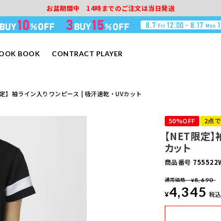
お盆期間中 14時までのご注文は当日発送
LOOK BOOK
CONTRACT PLAYER
限定】袖ライン入りワンピース | 吸汗速乾・UVカット
50%OFF
2点で
【NET限定】
カット
商品番号
755522
通常価格
8,690
¥
4,345
¥
税