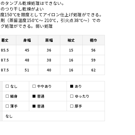
後のタンブル乾燥処理はできない。
でのつり干し乾燥がよい
度150℃を限度としてアイロン仕上げ処理ができる。
剤（蒸留温度150℃～ 210℃，引火点38℃～）での
ング処理ができる。弱い処理
着丈
身幅
肩幅
袖丈
裾巾
85.5
45
36
15
56
87.5
48
38
16
59
87.5
51
40
16
62
□
なし
□
ややあり
■
あり
□
細身
■
普通
□
ゆったり
□
薄手
■
普通
□
厚手
なし