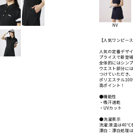
NV
【人気ワンピース
人気の定番デザイ
プライスで新登
全体的にはシン
ウエスト部分に
つけていただき
ポリエステル10
高ポイント！
●機能性
・吸汗速乾
・UVカット
●洗濯表示
洗濯:液温は40
漂白：漂白処理