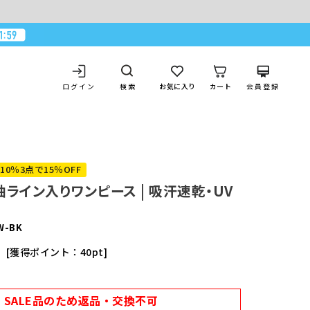
ログイン
お気に入り
カート
会員登録
検索
10％3点で15％OFF
袖ライン入りワンピース | 吸汗速乾・UV
W-BK
獲得ポイント：
40
pt
込
SALE品のため返品・交換不可