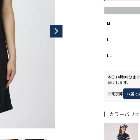
M
L
LL
本日
14時00分
ま
届けします。
東京都
お届け
カラーバリエ