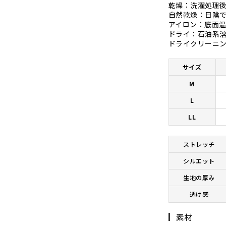
乾燥：洗濯処理
自然乾燥：日陰
アイロン：底面温
ドライ：石油系溶
ドライクリーニ
サイズ
M
L
LL
ストレッチ
シルエット
生地の厚み
透け感
素材