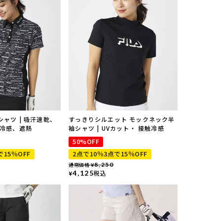
ャツ | 吸汗速乾、
すっきりシルエット モックネック半
触冷感、遮熱
袖シャツ | UVカット・ 接触冷感
50%OFF
で15％OFF
2点で10％3点で15％OFF
通常価格
8,250
¥
4,125
税込
¥