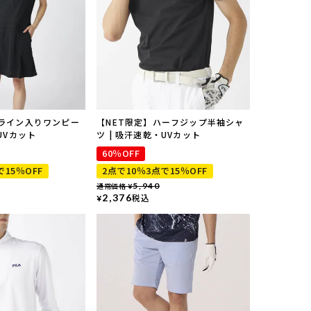
袖ライン入りワンピー
【NET限定】ハーフジップ半袖シャ
UVカット
ツ | 吸汗速乾・UVカット
60％OFF
で15％OFF
2点で10％3点で15％OFF
通常価格
5,940
¥
2,376
税込
¥