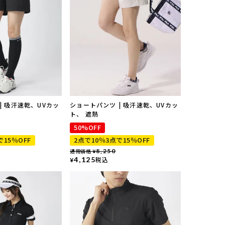
| 吸汗速乾、UVカッ
ショートパンツ | 吸汗速乾、UVカッ
ト、 遮熱
50%OFF
で15％OFF
2点で10％3点で15％OFF
通常価格
8,250
¥
4,125
税込
¥