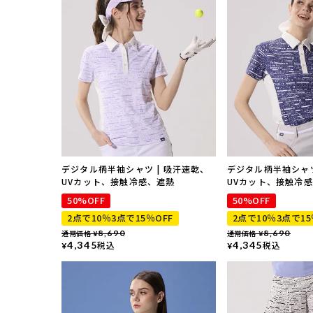
デジタル柄半袖シャツ | 吸汗速乾、
デジタル柄半袖シャツ
UVカット、接触冷感、遮熱
UVカット、接触冷
50%OFF
50%OFF
2点で10％3点で15％OFF
2点で10％3点で15
通常価格
8,690
通常価格
8,690
¥
¥
4,345
税込
4,345
税込
¥
¥