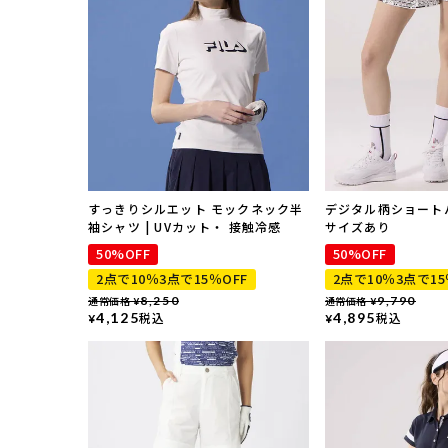
すっきりシルエット モックネック半
デジタル柄ショートパ
袖シャツ | UVカット・ 接触冷感
サイズあり
50%OFF
50%OFF
2点で10％3点で15％OFF
2点で10％3点で15
通常価格
8,250
通常価格
9,790
¥
¥
4,125
税込
4,895
税込
¥
¥