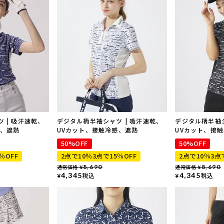
 | 吸汗速乾、
デジタル柄半袖シャツ | 吸汗速乾、
デジタル柄半袖シ
感、遮熱
UVカット、接触冷感、遮熱
UVカット、接
50%OFF
50%OFF
％OFF
2点で10％3点で15％OFF
2点で10％3点
通常価格
8,690
通常価格
8,690
¥
¥
4,345
税込
4,345
税込
¥
¥