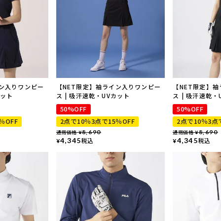
イン入りワンピー
【NET限定】袖ライン入りワンピー
【NET限定】
カット
ス | 吸汗速乾・UVカット
ス | 吸汗速乾・
50%OFF
50%OFF
％OFF
2点で10％3点で15％OFF
2点で10％3点
通常価格
8,690
通常価格
8,690
¥
¥
4,345
税込
4,345
税込
¥
¥