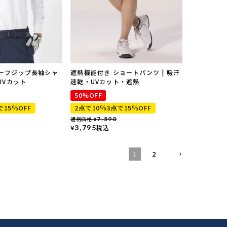
ハーフジップ長袖シャ
遮熱機能付き ショートパンツ | 吸汗
UVカット
速乾・UVカット・遮熱
50%OFF
で15％OFF
2点で10％3点で15％OFF
通常価格
7,590
¥
3,795
税込
¥
1
2