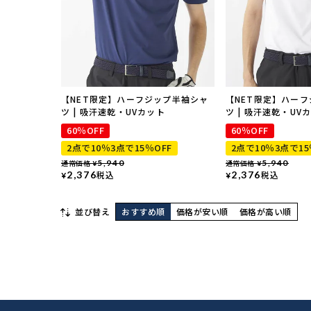
【NET限定】ハーフジップ半袖シャ
【NET限定】ハー
ツ | 吸汗速乾・UVカット
ツ | 吸汗速乾・UV
60％OFF
60％OFF
2点で10％3点で15％OFF
2点で10％3点で15
通常価格
5,940
通常価格
5,940
¥
¥
2,376
税込
2,376
税込
¥
¥
並び替え
おすすめ順
価格が安い順
価格が高い順