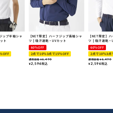
フジップ半袖シャ
【NET限定】ハーフジップ長袖シャ
【NET限定】
カット
ツ | 吸汗速乾・UVカット
ツ | 吸汗速乾・
60％OFF
60％OFF
％OFF
2点で10％3点で15％OFF
2点で10％3点
通常価格
6,490
通常価格
6,490
¥
¥
2,596
税込
2,596
税込
¥
¥