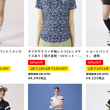
ンツ | メンズ
タイポグラフィ半袖シャツ|メンズサ
ショートパンツ 
イズあり | 吸汗速乾・UVカット・接
ト、 遮熱
触冷感・遮熱
50%OFF
50%OFF
％OFF
2点で10％3点で15％OFF
2点で10％3点
通常価格
8,690
通常価格
8,250
¥
¥
4,345
税込
4,125
税込
¥
¥