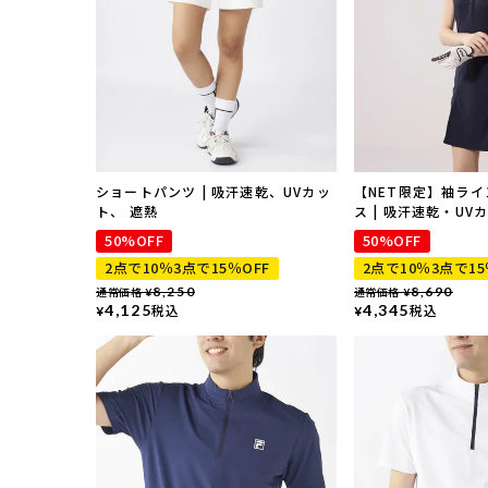
ショートパンツ | 吸汗速乾、UVカッ
【NET限定】袖ラ
ト、 遮熱
ス | 吸汗速乾・UV
50%OFF
50%OFF
2点で10％3点で15％OFF
2点で10％3点で15
通常価格
8,250
通常価格
8,690
¥
¥
4,125
税込
4,345
税込
¥
¥