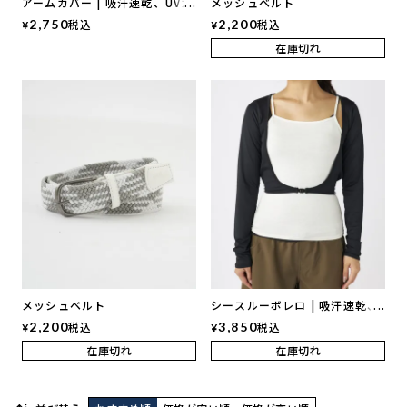
アームカバー | 吸汗速乾、UVカ
メッシュベルト
ット、接触冷感
2,750
税込
2,200
税込
¥
¥
在庫切れ
メッシュベルト
シースルーボレロ | 吸汗速乾、
UVカット、接触冷感
2,200
税込
3,850
税込
¥
¥
在庫切れ
在庫切れ