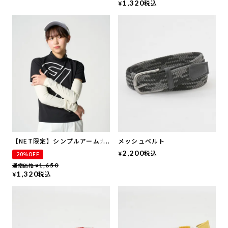
1,320
税込
¥
【NET限定】シンプルアームカ
メッシュベルト
バー
2,200
税込
¥
20％OFF
通常価格
1,650
¥
1,320
税込
¥