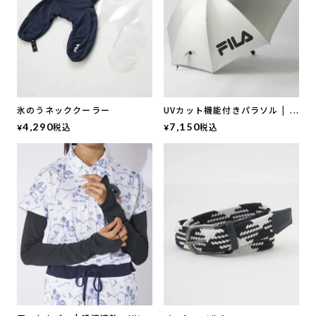
氷のうネッククーラー
UVカット機能付きパラソル |
UVカット
4,290
税込
7,150
税込
¥
¥