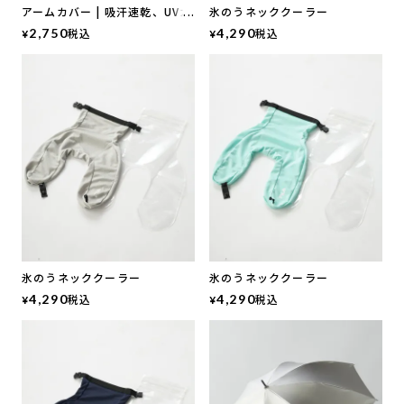
アームカバー | 吸汗速乾、UVカ
氷のうネッククーラー
ット、接触冷感
2,750
税込
4,290
税込
¥
¥
氷のうネッククーラー
氷のうネッククーラー
4,290
税込
4,290
税込
¥
¥