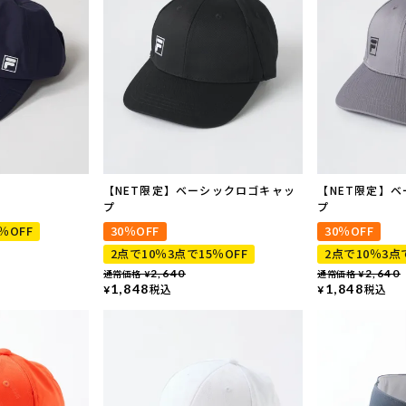
【NET限定】ベーシックロゴキャッ
【NET限定】
プ
プ
％OFF
30％OFF
30％OFF
2点で10％3点で15％OFF
2点で10％3点
通常価格
2,640
通常価格
2,640
¥
¥
1,848
税込
1,848
税込
¥
¥