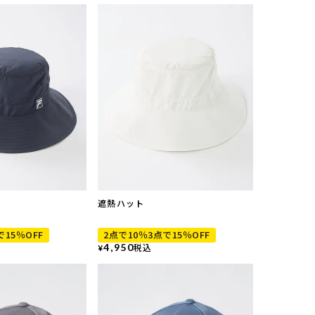
遮熱ハット
で15％OFF
2点で10％3点で15％OFF
4,950
税込
¥