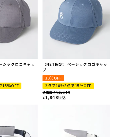
ベーシックロゴキャッ
【NET限定】ベーシックロゴキャッ
プ
30％OFF
で15％OFF
2点で10％3点で15％OFF
通常価格
2,640
¥
1,848
税込
¥