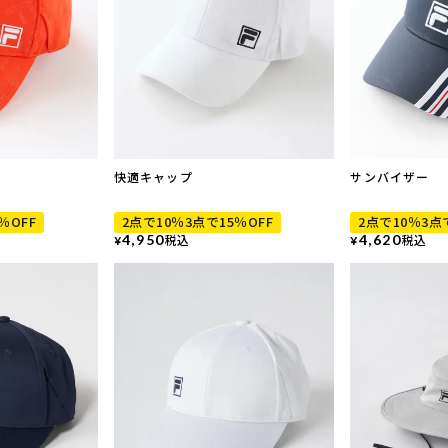
快適キャップ
サンバイザー
％OFF
2点で10％3点で15％OFF
2点で10％3点
4,950
税込
4,620
税込
¥
¥