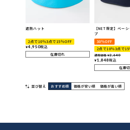
遮熱ハット
【NET限定】ベー
プ
2点で10％3点で15％OFF
30％OFF
4,950
税込
¥
2点で10％3点で15
在庫切れ
通常価格
2,640
¥
1,848
税込
¥
在庫切
並び替え
おすすめ順
価格が安い順
価格が高い順