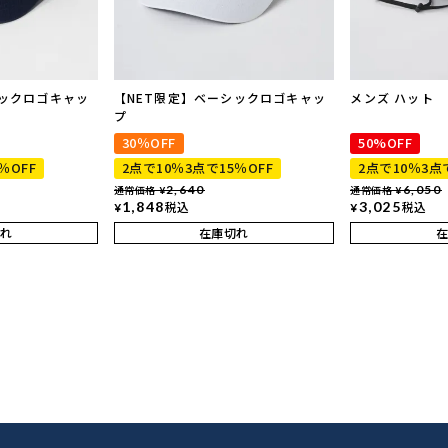
シックロゴキャッ
【NET限定】ベーシックロゴキャッ
メンズ ハット
プ
30％OFF
50%OFF
％OFF
2点で10％3点で15％OFF
2点で10％3点
通常価格
2,640
通常価格
6,050
¥
¥
1,848
税込
3,025
税込
¥
¥
れ
在庫切れ