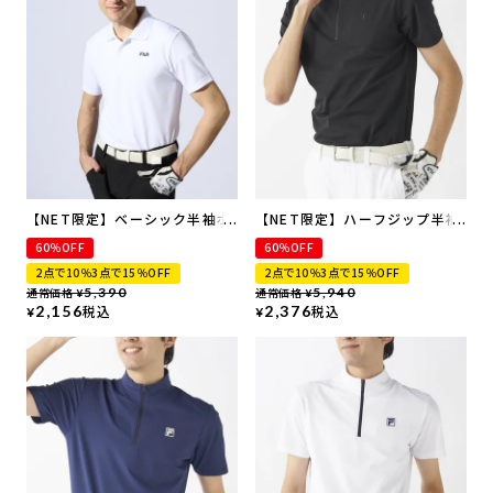
【NET限定】ベーシック半袖ポ
【NET限定】ハーフジップ半袖
ロシャツ
シャツ | 吸汗速乾・UVカット
60％OFF
60％OFF
2点で10％3点で15％OFF
2点で10％3点で15％OFF
通常価格
5,390
通常価格
5,940
¥
¥
2,156
税込
2,376
税込
¥
¥