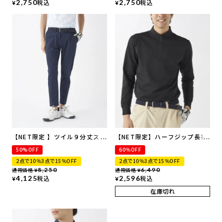
2,750
税込
2,750
税込
¥
¥
【NET限定 】ツイル９分丈スト
【NET限定】ハーフジップ長袖
レートパンツ | 吸汗速乾・UVカ
シャツ | 吸汗速乾・UVカット
50%OFF
60％OFF
ット・ストレッチ
2点で10％3点で15％OFF
2点で10％3点で15％OFF
通常価格
8,250
通常価格
6,490
¥
¥
4,125
税込
2,596
税込
¥
¥
在庫切れ