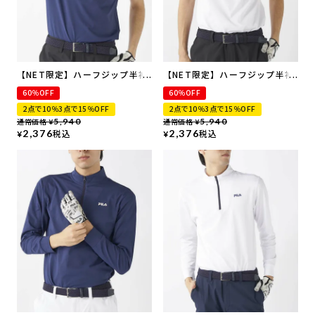
【NET限定】ハーフジップ半袖
【NET限定】ハーフジップ半袖
シャツ | 吸汗速乾・UVカット
シャツ | 吸汗速乾・UVカット
60％OFF
60％OFF
2点で10％3点で15％OFF
2点で10％3点で15％OFF
通常価格
5,940
通常価格
5,940
¥
¥
2,376
税込
2,376
税込
¥
¥