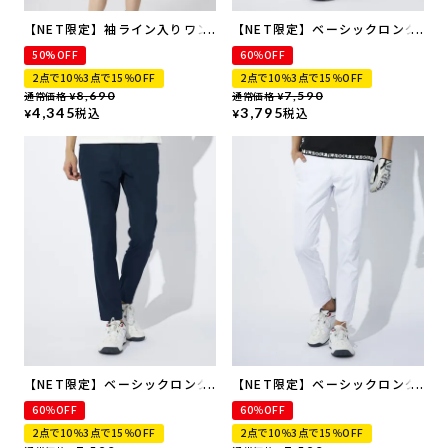
【NET限定】袖ライン入りワン
【NET限定】ベーシックロング
ピース | 吸汗速乾・UVカット
パンツ
50%OFF
60％OFF
2点で10％3点で15％OFF
2点で10％3点で15％OFF
通常価格
8,690
通常価格
7,590
¥
¥
4,345
税込
3,795
税込
¥
¥
【NET限定】ベーシックロング
【NET限定】ベーシックロング
パンツ
パンツ
60％OFF
60％OFF
2点で10％3点で15％OFF
2点で10％3点で15％OFF