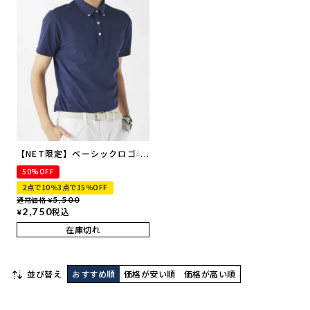
【NET限定】ベーシックロゴ半
袖ポロシャツ | 吸汗速乾・UVカ
50%OFF
ット
2点で10％3点で15％OFF
通常価格
5,500
¥
2,750
税込
¥
在庫切れ
並び替え
おすすめ順
価格が安い順
価格が高い順