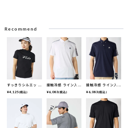
Recommend
すっきりシルエット
接触冷感 ライン入
接触冷感 ライン入
モックネック半袖シ
り半袖シャツ
り半袖シャツ
¥
4,125
¥
6,083
¥
6,083
(税込)
(税込)
(税込)
ャツ | UVカット・
接触冷感