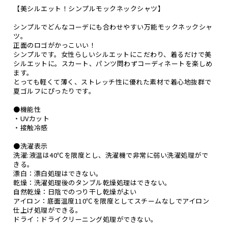
【美シルエット！シンプルモックネックシャツ】
シンプルでどんなコーデにも合わせやすい万能モックネックシャ
ツ。
正面のロゴがかっこいい！
シンプルです。女性らしいシルエットにこだわり、着るだけで美
シルエットに。スカート、パンツ問わずコーディネートを楽しめ
ます。
とっても軽くて薄く、ストレッチ性に優れた素材で着心地抜群で
夏ゴルフにぴったりです。
●機能性
・UVカット
・接触冷感
●洗濯表示
洗濯:液温は40℃を限度とし、洗濯機で非常に弱い洗濯処理がで
きる。
漂白：漂白処理はできない。
乾燥：洗濯処理後のタンブル乾燥処理はできない。
自然乾燥：日陰でのつり干し乾燥がよい
アイロン：底面温度110℃を限度としてスチームなしでアイロン
仕上げ処理ができる。
ドライ：ドライクリーニング処理ができない。