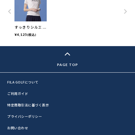
すっきりシルエッ
ト モックネック
¥
4,125
(税込)
半袖シャツ | UV
カット・ 接触冷
感
FILA GOLFについて
ご利用ガイド
特定商取引法に基づく表示
プライバシーポリシー
お問い合わせ