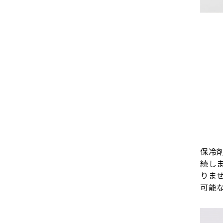
保冷
続し
りま
可能