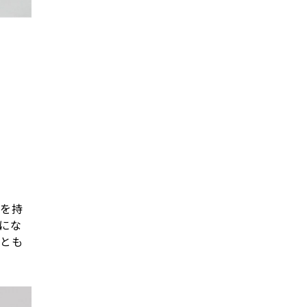
果を持
にな
ことも