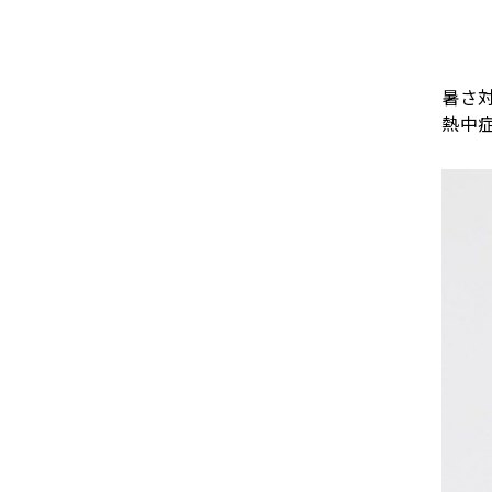
暑さ
熱中