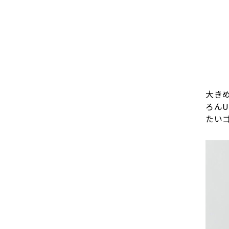
大き
ろん
たい