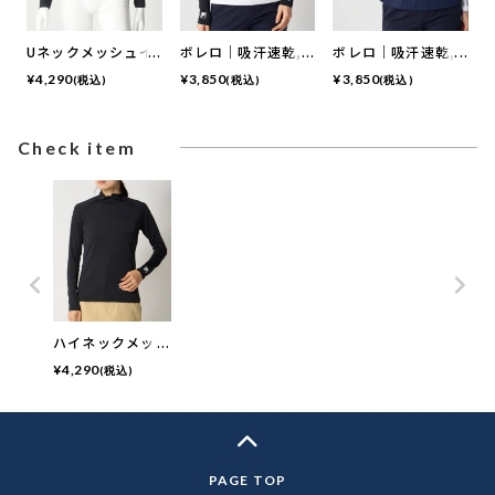
Uネックメッシュイ
ボレロ｜吸汗速乾,
ボレロ｜吸汗速乾,
ンナー｜UVカッ
UVカット, 接触冷感
UVカット, 接触冷感
¥
4,290
¥
3,850
¥
3,850
(税込)
(税込)
(税込)
ト、接触冷感、 吸
汗速乾
Check item
ハイネックメッシ
ュインナー｜UV
¥
4,290
(税込)
カット, 接触冷
感, 吸汗速乾