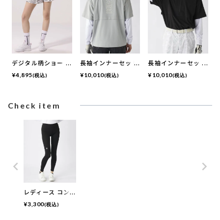
デジタル柄ショート
長袖インナーセット
長袖インナーセット
パンツ | メンズサイ
半袖ハーフジッププ
半袖ハーフジッププ
¥
4,895
¥
10,010
¥
10,010
(税込)
(税込)
(税込)
ズあり
ルオーバー
ルオーバー
Check item
レディース コン
プレッションタイ
¥
3,300
(税込)
ツ