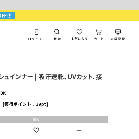
ログイン
お気に入り
カート
会員登録
検索
シュインナー | 吸汗速乾、UVカット、接
-BK
獲得ポイント：
39
pt
込
BK
—