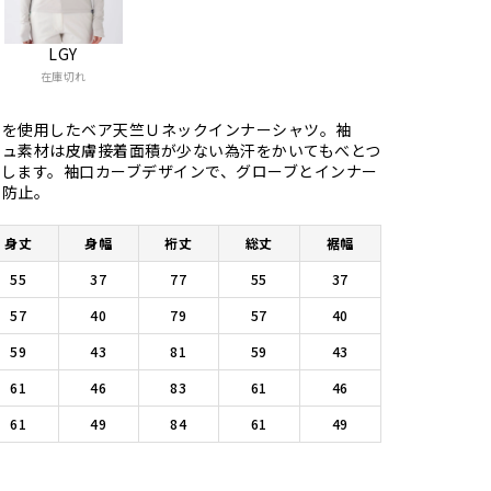
LGY
在庫切れ
糸を使用したベア天竺Ｕネックインナーシャツ。袖
シュ素材は皮膚接着面積が少ない為汗をかいてもべとつ
減します。袖口カーブデザインで、グローブとインナー
け を防止。
身丈
身幅
裄丈
総丈
裾幅
55
37
77
55
37
57
40
79
57
40
59
43
81
59
43
61
46
83
61
46
61
49
84
61
49