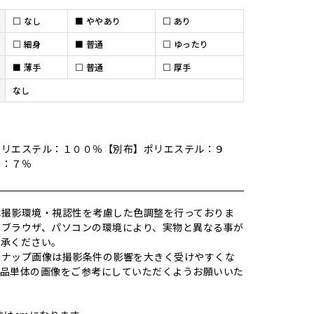
□
なし
■
ややあり
□
あり
□
細身
■
普通
□
ゆったり
■
薄手
□
普通
□
厚手
なし
ポリエステル：１００％【別布】ポリエステル：９
タン：７％
は撮影環境・視認性を考慮した色調整を行っておりま
やブラウザ、パソコンの環境により、実物と異なる事が
了承ください。
スナップ画像は撮影条件の影響を大きく受けやすくな
商品単体の画像をご参考にしていただくようお願いいた