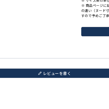
※ サイズ表の単
※ 商品ページに
の違い（ヌード
すので予めご了
レビューを書く