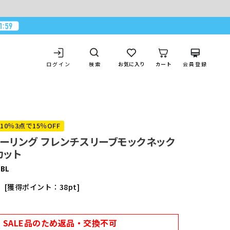
ログイン
お気に入り
カート
会員登録
検索
10％3点で15％OFF
ーリング フレンチスリーブモックネック
カット
-BL
獲得ポイント：
38
pt
込
SALE品のため返品・交換不可