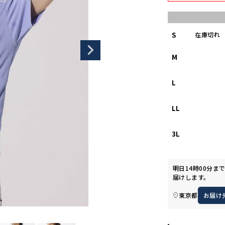
S
在庫切れ
M
L
LL
3L
明日
14時00分
ま
届けします。
東京都
お届け