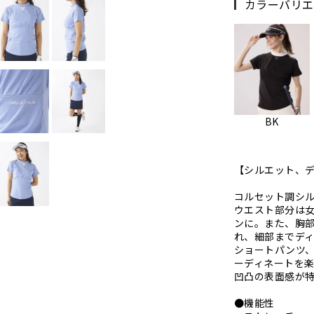
カラーバリエ
BK
【シルエット、
コルセット調シ
ウエスト部分は
ンに。また、胸
れ、細部までデ
ショートパンツ
ーディネートを
凹凸の表面感が
●機能性