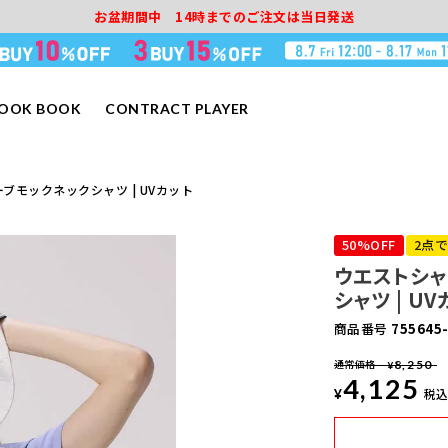
お盆期間中 14時までのご注文は当日発送
LOOK BOOK
CONTRACT PLAYER
ブモックネックシャツ | UVカット
50%OFF
2点で
ウエストシャ
シャツ | UV
商品番号
755645
通常価格
8,250
¥
4,125
¥
税