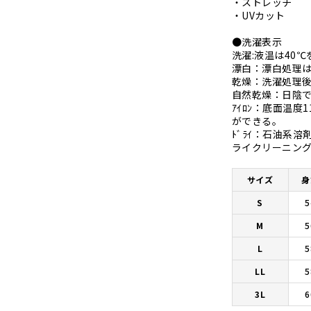
・ストレッチ
・UVカット
●洗濯表示
洗濯:液温は40
漂白：漂白処理
乾燥：洗濯処理
自然乾燥：日陰
ｱｲﾛﾝ：底面温
ができる。
ﾄﾞﾗｲ：石油系溶
ライクリーニ
サイズ
身
S
5
M
5
L
5
LL
5
3L
6