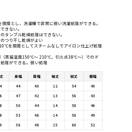
℃を限度とし、洗濯機で非常に弱い洗濯処理ができる。
はできない。
後のタンブル乾燥処理はできない。
でのつり干し乾燥がよい
度110℃を限度としてスチームなしでアイロン仕上げ処理
剤（蒸留温度150℃～ 210℃，引火点38℃～）でのド
ング処理ができる。弱い処理
丈
身幅
肩幅
袖丈
総丈
裾幅
4
44
40
12
54
40
6
47
42
13
56
43
8
50
44
14
58
46
8
53
46
14
58
49
0
56
48
15
60
52