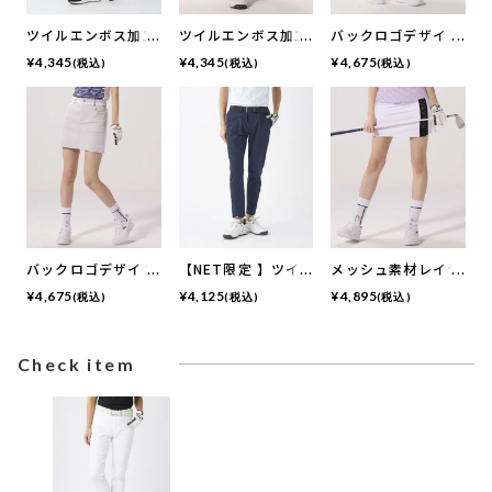
ツイルエンボス加工
ツイルエンボス加工
バックロゴデザイン
9分丈テーパードパ
9分丈テーパードパ
スカート|インナー
¥
4,345
¥
4,345
¥
4,675
(税込)
(税込)
(税込)
ンツ | 吸汗速乾・撥
ンツ | 吸汗速乾・撥
パンツ付き | 吸汗速
水加工・ ストレッ
水加工・ ストレッ
乾・ 撥水加工・ス
チ
チ
トレッチ
バックロゴデザイン
【NET限定 】ツイ
メッシュ素材レイヤ
スカート|インナー
ル９分丈ストレート
ードスカート | イン
¥
4,675
¥
4,125
¥
4,895
(税込)
(税込)
(税込)
パンツ付き | 吸汗速
パンツ | 吸汗速乾・
ナーパンツ付き｜吸
乾・ 撥水加工・ス
UVカット・ストレ
汗速乾・UVカッ
トレッチ
ッチ
ト・接触冷感・遮
Check item
熱・ストレッチ