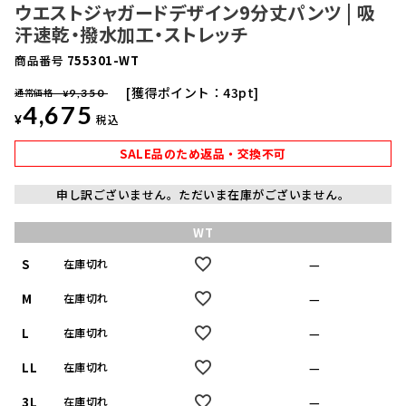
ウエストジャガードデザイン9分丈パンツ | 吸
汗速乾・撥水加工・ストレッチ
商品番号
755301-WT
獲得ポイント：
43
pt
通常価格
9,350
¥
4,675
¥
税込
SALE品のため返品・交換不可
申し訳ございません。ただいま在庫がございません。
WT
S
—
在庫切れ
M
—
在庫切れ
L
—
在庫切れ
LL
—
在庫切れ
3L
—
在庫切れ