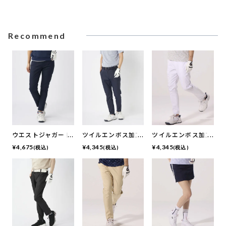
Recommend
ウエストジャガード
ツイルエンボス加工
ツイルエンボス加工
デザイン9分丈パン
9分丈テーパードパ
9分丈テーパードパ
¥
4,675
¥
4,345
¥
4,345
(税込)
(税込)
(税込)
ツ | 吸汗速乾・撥水
ンツ | 吸汗速乾・撥
ンツ | 吸汗速乾・撥
加工・ストレッチ
水加工・ ストレッ
水加工・ ストレッ
チ
チ