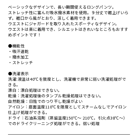
ベーシックなデザインで、長い期間使えるロングパンツ。
ストレッチ性に富んだ吸水撥水素材を使用。９分丈で裾上げいら
ず。裾口から風がとおり、涼しく着用できます。
ウエストにジャガードを取り入れたスポーティなデザイン。
ウエストは楽に着用でき、シルエットはきれいなところもおすす
めポイントです！
●機能性
・吸汗速乾
・撥水加工
・ストレッチ
●洗濯表示
洗濯:液温は40℃を限度とし、洗濯機で非常に弱い洗濯処理がで
きる。
漂白：漂白処理はできない。
乾燥：洗濯処理後のタンブル乾燥処理はできない。
自然乾燥：日陰でのつり干し乾燥がよい
アイロン：底面温度110℃を限度としてスチームなしでアイロン
仕上げ処理ができる。
ドライ：石油系溶剤（蒸留温度150℃～ 210℃，引火点38℃～）
でのドライクリーニング処理ができる。弱い処理