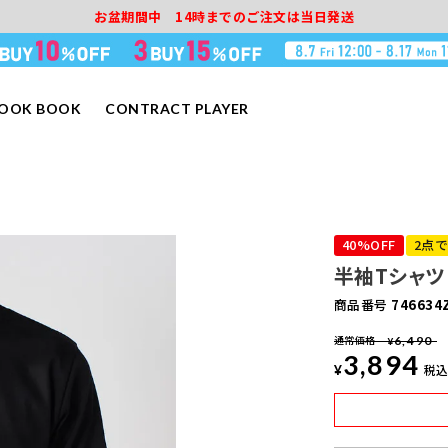
お盆期間中 14時までのご注文は当日発送
LOOK BOOK
CONTRACT PLAYER
40%OFF
2点で
半袖Tシャツ
商品番号
746634
通常価格
6,490
¥
3,894
¥
税