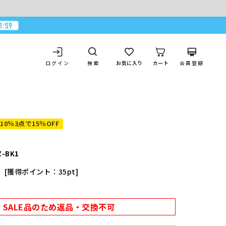
ログイン
お気に入り
カート
会員登録
検索
10％3点で15％OFF
Z-BK1
獲得ポイント：
35
pt
込
SALE品のため返品・交換不可