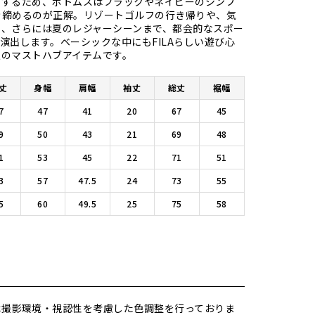
にするため、ボトムスはブラックやネイビーのシンプ
き締めるのが正解。リゾートゴルフの行き帰りや、気
し、さらには夏のレジャーシーンまで、都会的なスポー
演出します。ベーシックな中にもFILAらしい遊び心
夏のマストハブアイテムです。
丈
身幅
肩幅
袖丈
総丈
裾幅
7
47
41
20
67
45
9
50
43
21
69
48
1
53
45
22
71
51
3
57
47.5
24
73
55
5
60
49.5
25
75
58
は撮影環境・視認性を考慮した色調整を行っておりま