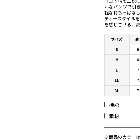
ロゴの柄を主役
ルなパンツで引
軽な打ちっぱな
ティースタイルを
を感じさせる、
サイズ
身
S
6
M
6
L
7
LL
7
3L
7
機能
素材
※商品のカラー