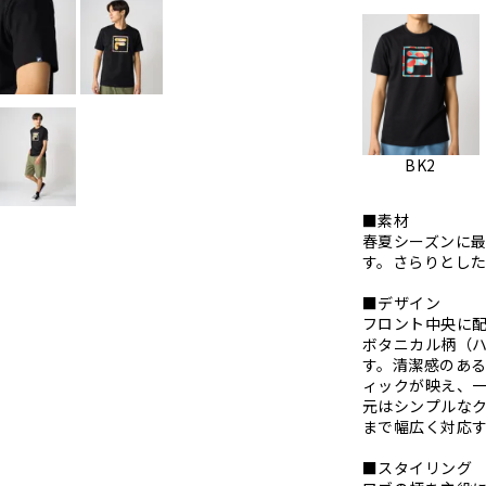
BK2
■素材
春夏シーズンに
す。さらりとし
■デザイン
フロント中央に配
ボタニカル柄（
す。清潔感のあ
ィックが映え、
元はシンプルな
まで幅広く対応
■スタイリング