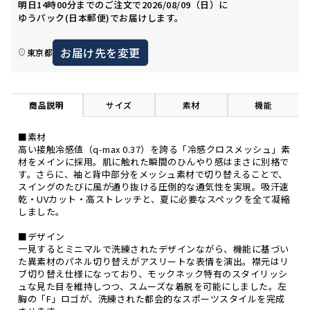
明日
14時00分
までのご注文で
2026/08/09（日）
に
ゆうパック(日本郵便)
でお届けします。
お届け先を変更
東京都
商品説明
サイズ
素材
機能
■素材
高い接触冷感値（q-max 0.37）を誇る「冷感クロスメッシュ」素
材をメインに採用。肌に触れた瞬間のひんやり感はまさに別格で
す。さらに、袖と背中部分をメッシュ素材で切り替えることで、
スイングのたびに風が通り抜ける圧倒的な通気性を実現。吸汗速
乾・UVカット・高ストレッチと、夏に必要なスペックを全て凝縮
しました。
■デザイン
一見するとミニマルで洗練されたデザインながら、機能に基づい
た異素材のパネル切り替えがアスリートな表情を演出。襟元はリ
ブ切り替え仕様になっており、モックネック特有のスタイリッシ
ュな見た目を維持しつつ、スムーズな着脱を可能にしました。左
胸の「F」ロゴが、洗練された都会的なスポーツスタイルを完成