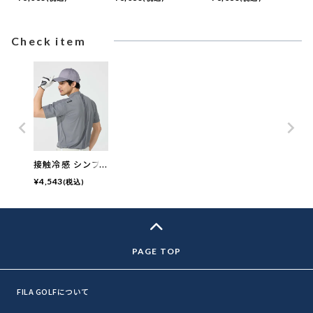
ツ
ツ
Check item
接触冷感 シンプ
ル半袖モックネッ
¥
4,543
(税込)
クシャツ
FILA GOLFについて