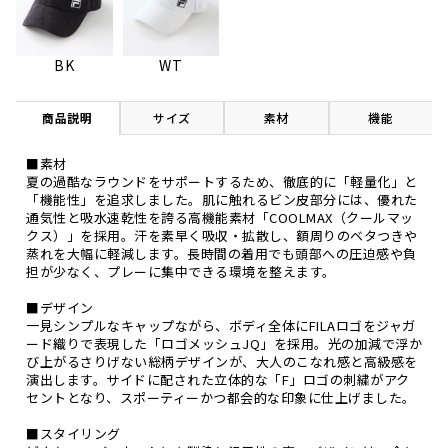
BK
WT
商品説明
サイズ
素材
機能
■素材
夏の過酷なラウンドをサポートするため、徹底的に「軽量化」と
「機能性」を追求しました。肌に触れるビン皮部分には、優れた
通気性と吸水速乾性を誇る高機能素材「COOLMAX（クールマッ
クス）」を採用。汗を素早く吸収・拡散し、額周りのベタつきや
蒸れを大幅に軽減します。長時間の着用でも頭部への圧迫感や負
担が少なく、プレーに集中できる環境を整えます。
■デザイン
一見シンプルなキャップながら、ボディ全体にFILAロゴをジャガ
ード織りで表現した「ロゴメッシュJQ」を採用。光の加減で浮か
び上がるさりげない総柄デザインが、大人のこなれ感と高級感を
演出します。サイドに配された立体的な「F」ロゴの刺繍がアク
セントとなり、スポーティーかつ都会的な印象に仕上げました。
■スタイリング