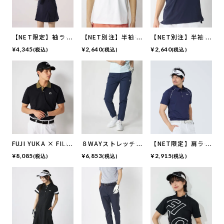
【NET限定】袖ライ
【NET別注】半袖モ
【NET別注】半袖モ
ン入りワンピース |
ックネックシャツ
ックネックシャツ
¥
4,345
¥
2,640
¥
2,640
(税込)
(税込)
(税込)
吸汗速乾・UVカッ
ト
FUJI YUKA × FILA
８WAYストレッチ9
【NET限定】肩ライ
GOLF
分丈ジョガーパンツ
ン入り半袖シャツ
¥
8,085
¥
6,853
¥
2,915
(税込)
(税込)
(税込)
バイカラー切り替え
ポロシャツ