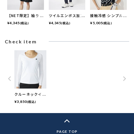
【NET限定】袖ライ
ツイルエンボス加工
接触冷感 シンプル
ン入りワンピース |
9分丈テーパードパ
ロゴ半袖モックネッ
¥
4,345
¥
4,345
¥
5,005
(税込)
(税込)
(税込)
吸汗速乾・UVカッ
ンツ | 吸汗速乾・撥
クシャツ
ト
水加工・ ストレッ
チ
Check item
クルーネックイン
ナーシャツ
¥
3,850
(税込)