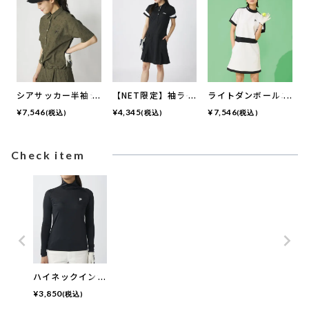
シアサッカー半袖シ
【NET限定】袖ライ
ライトダンボールニ
ャツ | セットアップ
ン入りワンピース |
ットモックネックワ
¥
7,546
¥
4,345
¥
7,546
(税込)
(税込)
(税込)
可
吸汗速乾・UVカッ
ンピース
ト
Check item
ハイネックインナ
ーシャツ
¥
3,850
(税込)