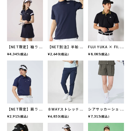
【NET限定】袖ライ
【NET別注】半袖モ
FUJI YUKA × FILA
ン入りワンピース |
ックネックシャツ
GOLF
¥
4,345
¥
2,640
¥
8,085
(税込)
(税込)
(税込)
吸汗速乾・UVカッ
バイカラー切り替え
ト
ポロシャツ
【NET限定】肩ライ
８WAYストレッチ9
シアサッカーショー
ン入り半袖シャツ
分丈ジョガーパンツ
トパンツ | セットア
¥
2,915
¥
6,853
¥
7,315
(税込)
(税込)
(税込)
ップ可