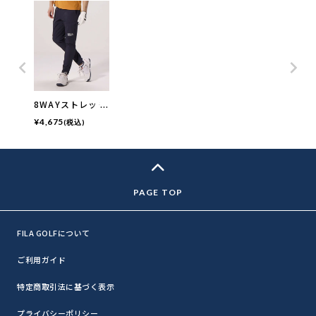
8WAYストレッチ
9分丈テーパード
¥
4,675
(税込)
パンツ | 撥水加
工・8WAYストレ
ッチ
FILA GOLFについて
ご利用ガイド
特定商取引法に基づく表示
プライバシーポリシー