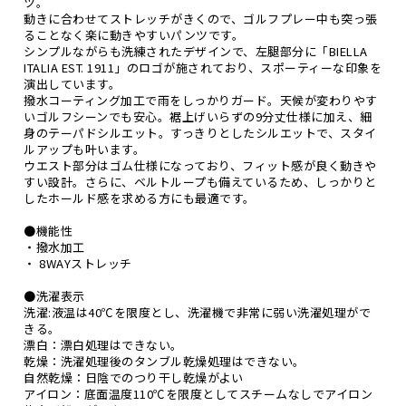
ツ。
動きに合わせてストレッチがきくので、ゴルフプレー中も突っ張
ることなく楽に動きやすいパンツです。
シンプルながらも洗練されたデザインで、左腿部分に「BIELLA
ITALIA EST. 1911」のロゴが施されており、スポーティーな印象を
演出しています。
撥水コーティング加工で雨をしっかりガード。天候が変わりやす
いゴルフシーンでも安心。裾上げいらずの9分丈仕様に加え、細
身のテーパドシルエット。すっきりとしたシルエットで、スタイ
ルアップも叶います。
ウエスト部分はゴム仕様になっており、フィット感が良く動きや
すい設計。さらに、ベルトループも備えているため、しっかりと
したホールド感を求める方にも最適です。
●機能性
・撥水加工
・ 8WAYストレッチ
●洗濯表示
洗濯:液温は40℃を限度とし、洗濯機で非常に弱い洗濯処理がで
きる。
漂白：漂白処理はできない。
乾燥：洗濯処理後のタンブル乾燥処理はできない。
自然乾燥：日陰でのつり干し乾燥がよい
アイロン：底面温度110℃を限度としてスチームなしでアイロン