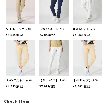
ツイルエンボス加工
８WAYストレッチ9
８WAYストレッチ9
9分丈テーパードパ
分丈ジョガーパンツ
分丈ジョガーパンツ
¥
4,345
¥
6,853
¥
6,853
(税込)
(税込)
(税込)
ンツ | 吸汗速乾・撥
水加工・ ストレッ
チ
８WAYストレッチ9
【4Lサイズ】８WA
【4Lサイズ】８WA
分丈ジョガーパンツ
Yストレッチ9分丈ジ
Yストレッチ9分丈ジ
¥
6,853
¥
7,892
¥
7,892
(税込)
(税込)
(税込)
ョガーパンツ
ョガーパンツ
Check item