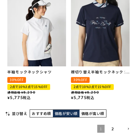
半袖モックネックシャツ
襟切り替え半袖モックネックシ
ャツ
30％OFF
30％OFF
2点で10％3点で15％OFF
2点で10％3点で15％OFF
通常価格
8,250
通常価格
8,250
¥
¥
5,775
税込
5,775
税込
¥
¥
並び替え
おすすめ順
価格が安い順
価格が高い順
1
2