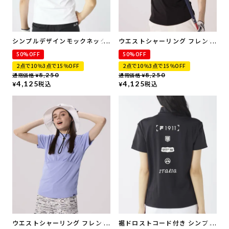
シンプルデザインモックネック
ウエストシャーリング フレンチ
シャツ
スリーブモックネックシャツ |
50%OFF
50%OFF
UVカット
2点で10％3点で15％OFF
2点で10％3点で15％OFF
通常価格
8,250
通常価格
8,250
¥
¥
4,125
税込
4,125
税込
¥
¥
ウエストシャーリング フレンチ
裾ドロストコード付き シンプル