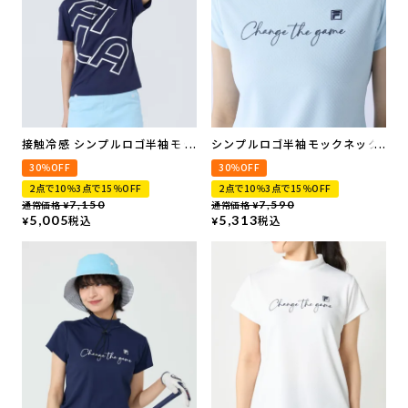
接触冷感 シンプルロゴ半袖モッ
シンプルロゴ半袖モックネック
クネックシャツ
シャツ
30％OFF
30％OFF
2点で10％3点で15％OFF
2点で10％3点で15％OFF
通常価格
7,150
通常価格
7,590
¥
¥
5,005
税込
5,313
税込
¥
¥