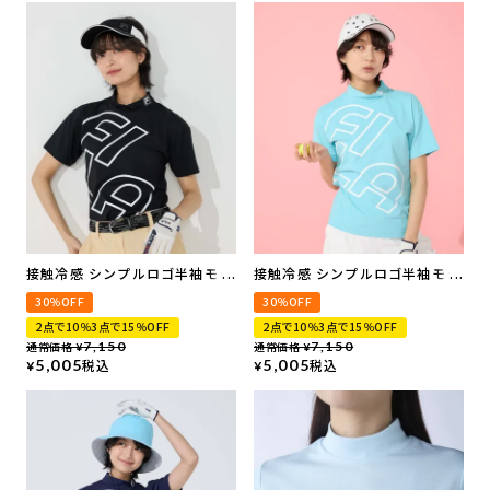
接触冷感 シンプルロゴ半袖モッ
接触冷感 シンプルロゴ半袖モッ
クネックシャツ
クネックシャツ
30％OFF
30％OFF
2点で10％3点で15％OFF
2点で10％3点で15％OFF
通常価格
7,150
通常価格
7,150
¥
¥
5,005
税込
5,005
税込
¥
¥