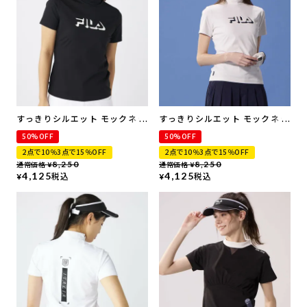
すっきりシルエット モックネッ
すっきりシルエット モックネッ
ク半袖シャツ | UVカット・ 接
ク半袖シャツ | UVカット・ 接
50%OFF
50%OFF
触冷感
触冷感
2点で10％3点で15％OFF
2点で10％3点で15％OFF
通常価格
8,250
通常価格
8,250
¥
¥
4,125
税込
4,125
税込
¥
¥