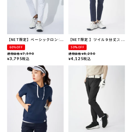
【NET限定】ベーシックロング
【NET限定 】ツイル９分丈スト
パンツ
レートパンツ | 吸汗速乾・UVカ
60％OFF
50%OFF
ット・ストレッチ
通常価格
7,590
通常価格
8,250
¥
¥
3,795
税込
4,125
税込
¥
¥