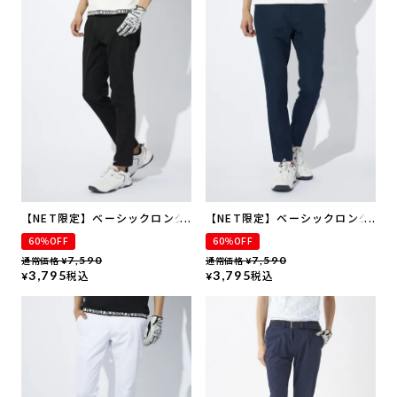
【NET限定】ベーシックロング
【NET限定】ベーシックロング
パンツ
パンツ
60％OFF
60％OFF
通常価格
7,590
通常価格
7,590
¥
¥
3,795
税込
3,795
税込
¥
¥