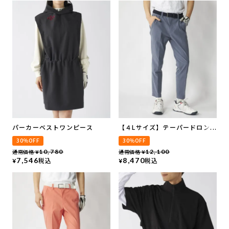
パーカーベストワンピース
【４Lサイズ】テーパードロング
パンツ
30％OFF
30％OFF
通常価格
10,780
通常価格
12,100
¥
¥
7,546
税込
8,470
税込
¥
¥