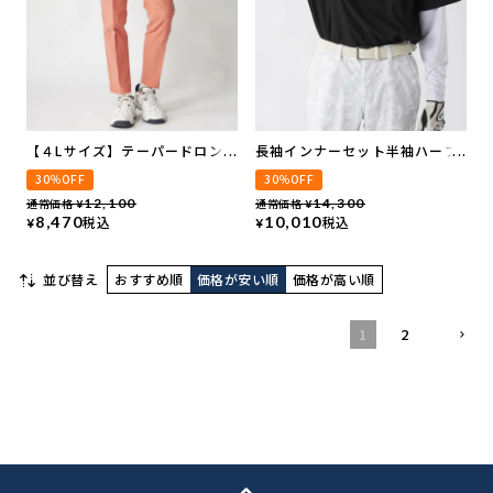
【４Lサイズ】テーパードロング
長袖インナーセット半袖ハーフ
パンツ
ジッププルオーバー
30％OFF
30％OFF
通常価格
12,100
通常価格
14,300
¥
¥
8,470
税込
10,010
税込
¥
¥
並び替え
おすすめ順
価格が安い順
価格が高い順
1
2