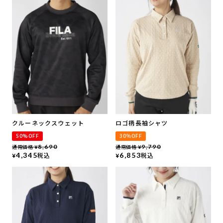
クルーネックスウェット
ロゴ柄長袖シャツ
50%OFF
30％OFF
通常価格
8,690
通常価格
9,790
¥
¥
4,345
税込
6,853
税込
¥
¥