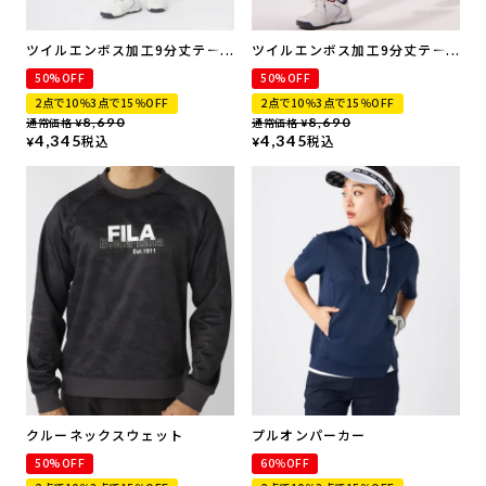
ツイルエンボス加工9分丈テー
ツイルエンボス加工9分丈テー
パードパンツ | 吸汗速乾・撥水
パードパンツ | 吸汗速乾・撥水
50%OFF
50%OFF
加工・ ストレッチ
加工・ ストレッチ
2点で10％3点で15％OFF
2点で10％3点で15％OFF
通常価格
8,690
通常価格
8,690
¥
¥
4,345
税込
4,345
税込
¥
¥
クルーネックスウェット
プルオンパーカー
50%OFF
60％OFF