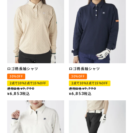
ロゴ柄長袖シャツ
ロゴ柄長袖シャツ
30％OFF
30％OFF
2点で10％3点で15％OFF
2点で10％3点で15％OFF
通常価格
9,790
通常価格
9,790
¥
¥
6,853
税込
6,853
税込
¥
¥