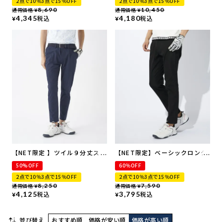
2点で10％3点で15％OFF
2点で10％3点で15％OFF
通常価格
8,690
通常価格
10,450
¥
¥
4,345
税込
4,180
税込
¥
¥
【NET限定 】ツイル９分丈スト
【NET限定】ベーシックロング
レートパンツ | 吸汗速乾・UVカ
パンツ
50%OFF
60％OFF
ット・ストレッチ
2点で10％3点で15％OFF
2点で10％3点で15％OFF
通常価格
8,250
通常価格
7,590
¥
¥
4,125
税込
3,795
税込
¥
¥
並び替え
おすすめ順
価格が安い順
価格が高い順