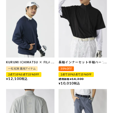
KURUMI ICHIMATSU × FILA
長袖インナーセット半袖ハーフ
GOLF
ジッププルオーバー
一松 紅実 着用アイテム
30％OFF
ジップポケット付きプルオーバ
2点で10％3点で15％OFF
2点で10％3点で15％OFF
ー
12,100
税込
¥
通常価格
14,300
¥
10,010
税込
¥