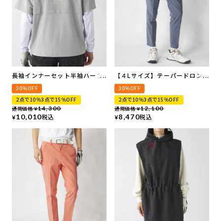
長袖インナーセット半袖ハーフ
【４Lサイズ】テーパードロング
ジッププルオーバー
パンツ
30％OFF
30％OFF
2点で10％3点で15％OFF
2点で10％3点で15％OFF
通常価格
14,300
通常価格
12,100
¥
¥
10,010
税込
8,470
税込
¥
¥