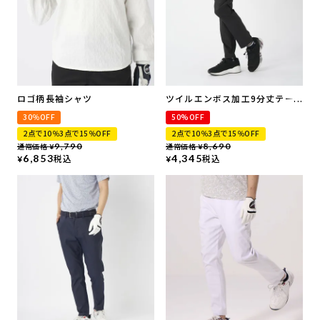
ロゴ柄長袖シャツ
ツイルエンボス加工9分丈テー
パードパンツ | 吸汗速乾・撥水
30％OFF
50%OFF
加工・ ストレッチ
2点で10％3点で15％OFF
2点で10％3点で15％OFF
通常価格
9,790
通常価格
8,690
¥
¥
6,853
税込
4,345
税込
¥
¥