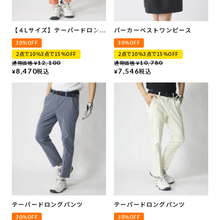
【４Lサイズ】テーパードロング
パーカーベストワンピース
パンツ
30％OFF
30％OFF
2点で10％3点で15％OFF
2点で10％3点で15％OFF
通常価格
12,100
通常価格
10,780
¥
¥
8,470
税込
7,546
税込
¥
¥
テーパードロングパンツ
テーパードロングパンツ
30％OFF
30％OFF