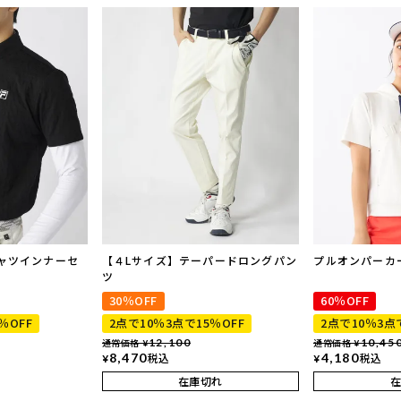
ャツインナーセ
【４Lサイズ】テーパードロングパン
プルオンパーカ
ツ
30％OFF
60％OFF
％OFF
2点で10％3点で15％OFF
2点で10％3点
通常価格
12,100
通常価格
10,45
¥
¥
8,470
税込
4,180
税込
¥
¥
在庫切れ