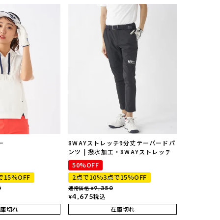
ー
8WAYストレッチ9分丈テーパードパ
ンツ | 撥水加工・8WAYストレッチ
50%OFF
で15％OFF
2点で10％3点で15％OFF
0
通常価格
9,350
¥
4,675
税込
¥
在庫切れ
在庫切れ