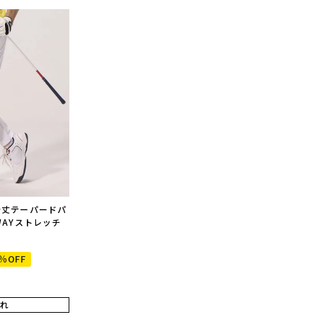
分丈テーパードパ
WAYストレッチ
％OFF
れ