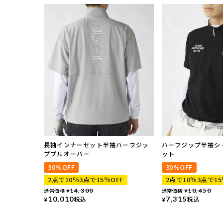
長袖インナーセット半袖ハーフジッ
ハーフジップ半袖シ
ププルオーバー
ット
30％OFF
30％OFF
2点で10％3点で15％OFF
2点で10％3点で15
通常価格
14,300
通常価格
10,450
¥
¥
10,010
税込
7,315
税込
¥
¥