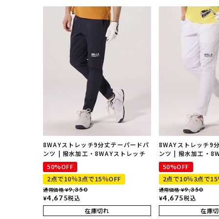
8WAYストレッチ9分丈テーパードパ
8WAYストレッチ9
ンツ | 撥水加工・8WAYストレッチ
ンツ | 撥水加工・8
50%OFF
50%OFF
2点で10％3点で15％OFF
2点で10％3点で15
通常価格
9,350
通常価格
9,350
¥
¥
4,675
税込
4,675
税込
¥
¥
在庫切れ
在庫切