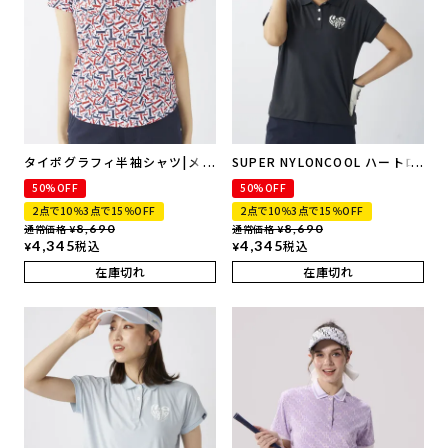
タイポグラフィ半袖シャツ|メン
SUPER NYLONCOOL ハートロ
ズサイズあり | 吸汗速乾・UVカ
ゴデザイン半袖シャツ | 吸汗速
50%OFF
50%OFF
ット・接触冷感・遮熱
乾、UVカット、接触冷感
2点で10％3点で15％OFF
2点で10％3点で15％OFF
通常価格
8,690
通常価格
8,690
¥
¥
4,345
税込
4,345
税込
¥
¥
在庫切れ
在庫切れ