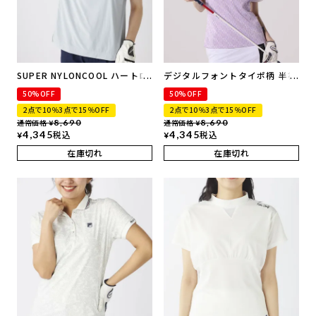
SUPER NYLONCOOL ハートロ
デジタルフォントタイポ柄 半袖
ゴデザイン半袖シャツ | 吸汗速
シャツ | 吸汗速乾、UVカット
50%OFF
50%OFF
乾、UVカット、接触冷感
2点で10％3点で15％OFF
2点で10％3点で15％OFF
通常価格
8,690
通常価格
8,690
¥
¥
4,345
税込
4,345
税込
¥
¥
在庫切れ
在庫切れ