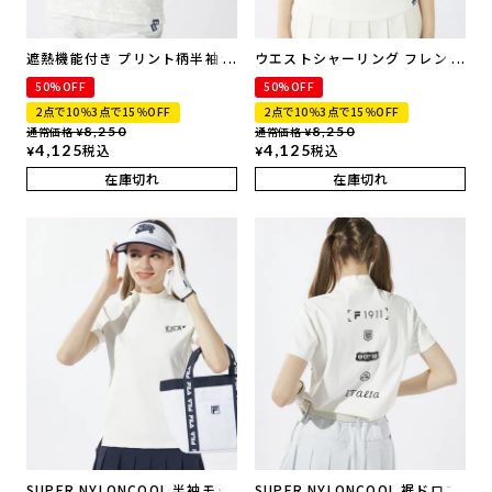
遮熱機能付き プリント柄半袖シ
ウエストシャーリング フレンチ
ャツ | 吸汗速乾・UVカット・遮
スリーブモックネックシャツ |
50%OFF
50%OFF
熱
UVカット
2点で10％3点で15％OFF
2点で10％3点で15％OFF
通常価格
8,250
通常価格
8,250
¥
¥
4,125
税込
4,125
税込
¥
¥
在庫切れ
在庫切れ
SUPER NYLONCOOL 半袖モッ
SUPER NYLONCOOL 裾ドロス