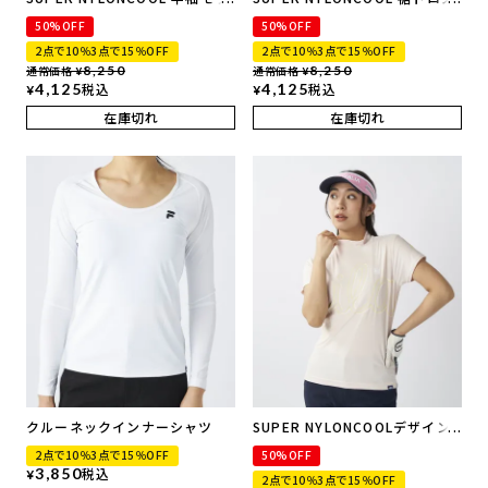
クネックシャツ | 吸汗速乾、UV
トコード付き 半袖モックネック
50%OFF
50%OFF
カット、接触冷感
シャツ | 吸汗速乾、UVカット、
2点で10％3点で15％OFF
2点で10％3点で15％OFF
接触冷感
通常価格
8,250
通常価格
8,250
¥
¥
4,125
税込
4,125
税込
¥
¥
在庫切れ
在庫切れ
クルーネックインナーシャツ
SUPER NYLONCOOLデザイン
ロゴ モックネックシャツ | 吸汗
2点で10％3点で15％OFF
50%OFF
速乾、UVカット、接触冷感
3,850
税込
¥
2点で10％3点で15％OFF