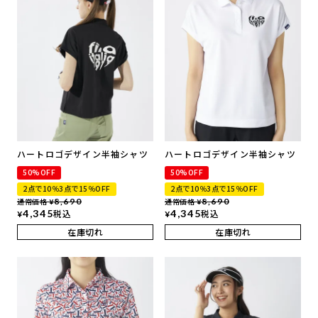
ハートロゴデザイン半袖シャツ
ハートロゴデザイン半袖シャツ
50%OFF
50%OFF
2点で10％3点で15％OFF
2点で10％3点で15％OFF
通常価格
8,690
通常価格
8,690
¥
¥
4,345
税込
4,345
税込
¥
¥
在庫切れ
在庫切れ