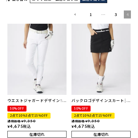
1
…
3
4
ウエストジャガードデザイン9
バックロゴデザインスカート|イ
分丈パンツ | 吸汗速乾・撥水加
ンナーパンツ付き | 吸汗速乾・
50%OFF
50%OFF
工・ストレッチ
撥水加工・ストレッチ
2点で10％3点で15％OFF
2点で10％3点で15％OFF
通常価格
9,350
通常価格
9,350
¥
¥
4,675
税込
4,675
税込
¥
¥
在庫切れ
在庫切れ