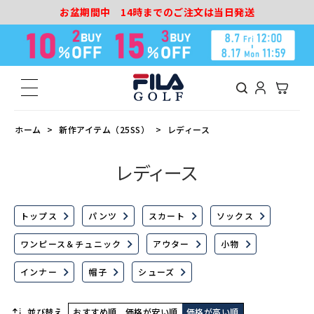
お盆期間中 14時までのご注文は当日発送
ホーム
新作アイテム（25SS）
レディース
レディース
トップス
パンツ
スカート
ソックス
ワンピース＆チュニック
アウター
小物
インナー
帽子
シューズ
並び替え
おすすめ順
価格が安い順
価格が高い順