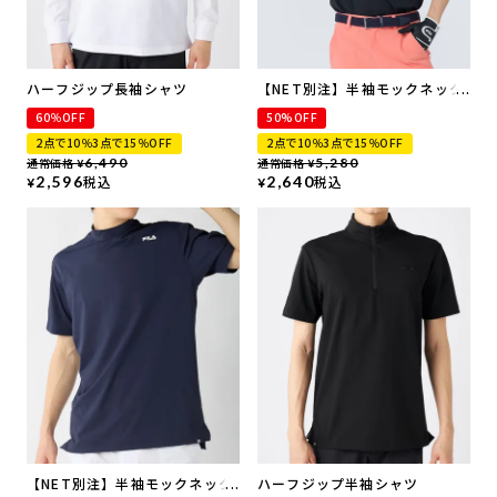
ハーフジップ長袖シャツ
【NET別注】半袖モックネック
シャツ
60％OFF
50%OFF
2点で10％3点で15％OFF
2点で10％3点で15％OFF
通常価格
6,490
通常価格
5,280
¥
¥
2,596
税込
2,640
税込
¥
¥
【NET別注】半袖モックネック
ハーフジップ半袖シャツ