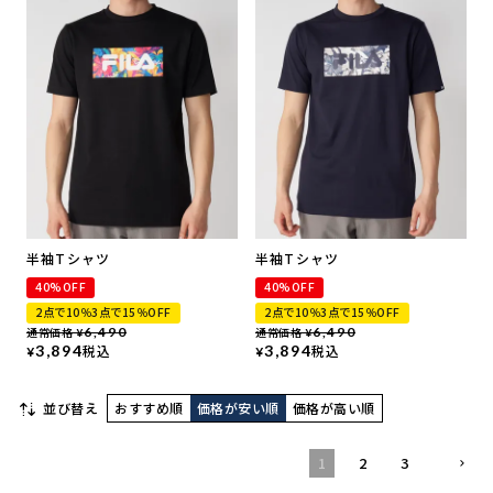
半袖Tシャツ
半袖Tシャツ
40%OFF
40%OFF
2点で10％3点で15％OFF
2点で10％3点で15％OFF
通常価格
6,490
通常価格
6,490
¥
¥
3,894
税込
3,894
税込
¥
¥
並び替え
おすすめ順
価格が安い順
価格が高い順
1
2
3